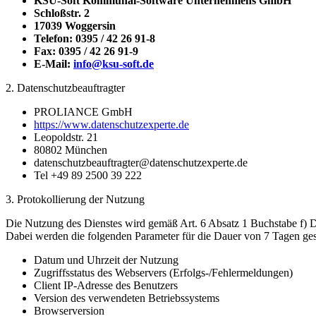
KSU-Soft Kommunal-Software Unternehmens GmbH
Schloßstr. 2
17039 Woggersin
Telefon: 0395 / 42 26 91-8
Fax: 0395 / 42 26 91-9
E-Mail:
info@ksu-soft.de
2. Datenschutzbeauftragter
PROLIANCE GmbH
https://www.datenschutzexperte.de
Leopoldstr. 21
80802 München
datenschutzbeauftragter@datenschutzexperte.de
Tel +49 89 2500 39 222
3. Protokollierung der Nutzung
Die Nutzung des Dienstes wird gemäß Art. 6 Absatz 1 Buchstabe f) DS
Dabei werden die folgenden Parameter für die Dauer von 7 Tagen ges
Datum und Uhrzeit der Nutzung
Zugriffsstatus des Webservers (Erfolgs-/Fehlermeldungen)
Client IP-Adresse des Benutzers
Version des verwendeten Betriebssystems
Browserversion