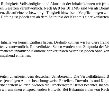
die Richtigkeit, Vollständigkeit und Aktualität der Inhalte können wir
n Gesetzen verantwortlich. Nach §§ 8 bis 10 TMG sind wir als Dienstean
, die auf eine rechtswidrige Tätigkeit hinweisen. Verpflichtungen z
e Haftung ist jedoch erst ab dem Zeitpunkt der Kenntnis einer konkre
n Inhalte wir keinen Einfluss haben. Deshalb können wir für diese fre
 Seiten verantwortlich. Die verlinkten Seiten wurden zum Zeitpunkt der
manente inhaltliche Kontrolle der verlinkten Seiten ist jedoch ohne ko
umgehend entfernen.
n Seiten unterliegen dem deutschen Urheberrecht. Die Vervielfältigung,
s jeweiligen Autors beziehungsweise Erstellers. Downloads und Kopien 
eiber erstellt wurden, werden die Urheberrechte Dritter beachtet. Insbe
en wir um einen entsprechenden Hinweis. Bei Bekanntwerden von Recht