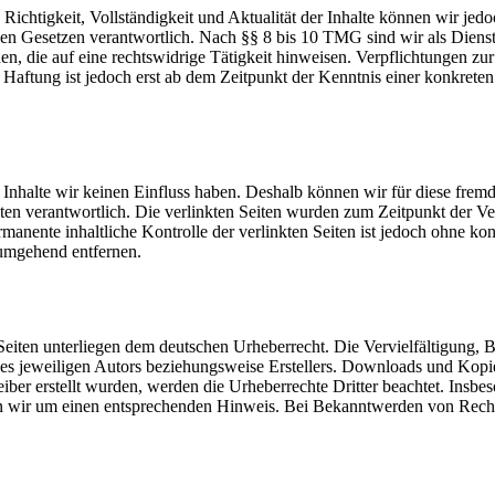
die Richtigkeit, Vollständigkeit und Aktualität der Inhalte können wir
n Gesetzen verantwortlich. Nach §§ 8 bis 10 TMG sind wir als Dienstean
, die auf eine rechtswidrige Tätigkeit hinweisen. Verpflichtungen z
e Haftung ist jedoch erst ab dem Zeitpunkt der Kenntnis einer konkre
n Inhalte wir keinen Einfluss haben. Deshalb können wir für diese fre
 Seiten verantwortlich. Die verlinkten Seiten wurden zum Zeitpunkt der
manente inhaltliche Kontrolle der verlinkten Seiten ist jedoch ohne ko
umgehend entfernen.
n Seiten unterliegen dem deutschen Urheberrecht. Die Vervielfältigung,
s jeweiligen Autors beziehungsweise Erstellers. Downloads und Kopien 
eiber erstellt wurden, werden die Urheberrechte Dritter beachtet. Insbe
en wir um einen entsprechenden Hinweis. Bei Bekanntwerden von Recht