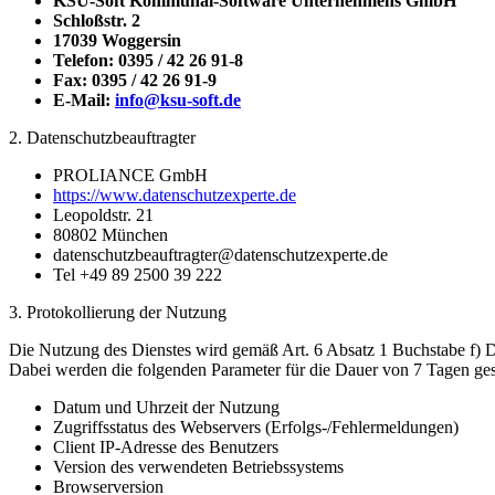
KSU-Soft Kommunal-Software Unternehmens GmbH
Schloßstr. 2
17039 Woggersin
Telefon: 0395 / 42 26 91-8
Fax: 0395 / 42 26 91-9
E-Mail:
info@ksu-soft.de
2. Datenschutzbeauftragter
PROLIANCE GmbH
https://www.datenschutzexperte.de
Leopoldstr. 21
80802 München
datenschutzbeauftragter@datenschutzexperte.de
Tel +49 89 2500 39 222
3. Protokollierung der Nutzung
Die Nutzung des Dienstes wird gemäß Art. 6 Absatz 1 Buchstabe f) DS
Dabei werden die folgenden Parameter für die Dauer von 7 Tagen ges
Datum und Uhrzeit der Nutzung
Zugriffsstatus des Webservers (Erfolgs-/Fehlermeldungen)
Client IP-Adresse des Benutzers
Version des verwendeten Betriebssystems
Browserversion